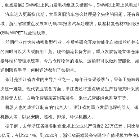
，重点发展2.5MW以上风力发电机组及关键部件，5MW以上海上风电
汽车进入更新换代期，大量废旧汽车怎么处理是个头疼的问题，还有废
域，浙江省将重点发展30万辆/年报废汽车处理线，废塑料复合材料回收
0万吨/年PET瓶处理线等。
丝绸行业作为劳动密集型行业，今后将研究开发智能化自动缫丝机并实
率的同时可以大大缓解用工荒。现代物流装备方面，重点发展智能立体仓
交接终端和管理系统等。今后仓库物体的堆放、运输都可以做到智能化，
有送到顾客手里、何时送达都能了如指掌。
茶叶是浙江省农业的主导产业之一，每年开春采茶季节，采茶工短缺现
解决这一难题。现代农业装备方面，浙江省还将重点研发生产智能茶叶采
用遥控无人机、自动化智能采茶制茶装备、乘坐式智能绿色割草车等。
机器人也将成浙江制造的“代言人”。浙江省将重点发展电焊机器人、锻
墙机器人等，以及安防、巡检、排爆、环保机器人。
据了解，去年浙江省装备制造业规上企业总产值近2.22万亿元，同比增
86亿元，占比20.4%。到2020年，浙江省高端装备制造业产值规模力争突