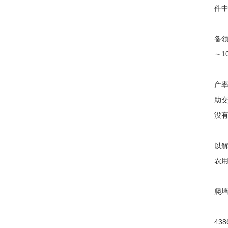
件中
备领
～1
产
助
没
以
农
爬
43