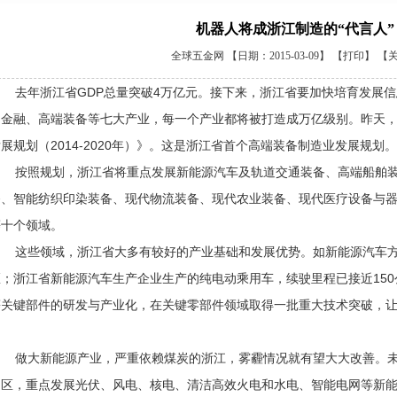
机器人将成浙江制造的“代言人”
全球五金网
【日期：2015-03-09】 【
打印
】 【
去年浙江省GDP总量突破4万亿元。接下来，浙江省要加快培育发展信
、金融、高端装备等七大产业，每一个产业都将被打造成万亿级别。昨天
展规划（2014-2020年）》。这是浙江省首个高端装备制造业发展规划。
按照规划，浙江省将重点发展新能源汽车及轨道交通装备、高端船舶装
备、智能纺织印染装备、现代物流装备、现代农业装备、现代医疗设备与
等十个领域。
这些领域，浙江省大多有较好的产业基础和发展优势。如新能源汽车方
区；浙江省新能源汽车生产企业生产的纯电动乘用车，续驶里程已接近15
等关键部件的研发与产业化，在关键零部件领域取得一批重大技术突破，让
。
做大新能源产业，严重依赖煤炭的浙江，雾霾情况就有望大大改善。未
园区，重点发展光伏、风电、核电、清洁高效火电和水电、智能电网等新