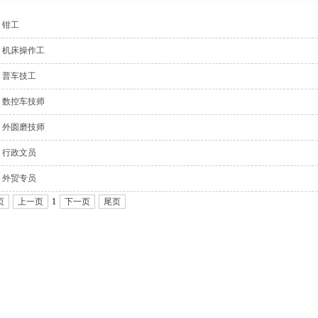
钳工
机床操作工
普车技工
数控车技师
外圆磨技师
行政文员
外贸专员
页
上一页
1
下一页
尾页